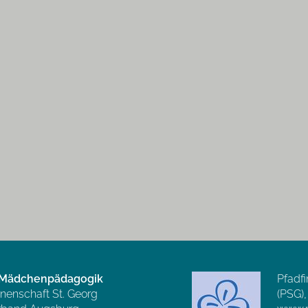
e Mädchenpädagogik
Pfadfi
nnenschaft St. Georg
(PSG)